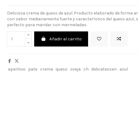
Deliciosa crema de queso de azul. Producto elaborado de forma ar
con sabor medianamente fuerte y característico del queso azul, 
perfecto para maridar con mermeladas.
Añadir al carrito
aperitivo
pate
crema
queso
oveja
ch
delicatessen
azul