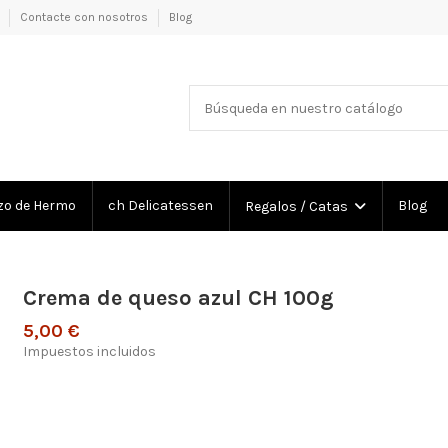
e
Contacte con nosotros
Blog
zo de Hermo
ch Delicatessen
Blog
Regalos / Catas
Crema de queso azul CH 100g
5,00 €
Impuestos incluidos