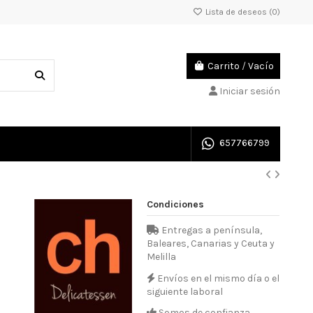
Lista de deseos (
0
)
Carrito
/
Vacío
Iniciar sesión
657766799
Condiciones
Entregas a península,
Baleares, Canarias y Ceuta y
Melilla
Envíos en el mismo día o el
siguiente laboral
Somos de confianza